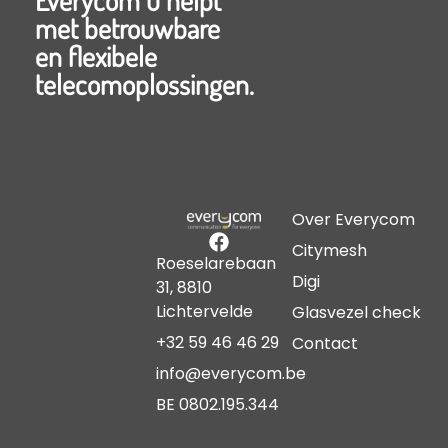
met betrouwbare
en flexibele
telecomoplossingen.
Over Everycom
Citymesh
Roeselarebaan
Digi
31, 8810
Lichtervelde
Glasvezel check
+32 59 46 46 29
Contact
info@everycom.be
BE 0802.195.344